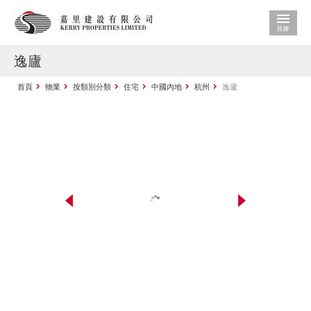
逸廬
首頁
物業
按類別分類
住宅
中國內地
杭州
逸廬