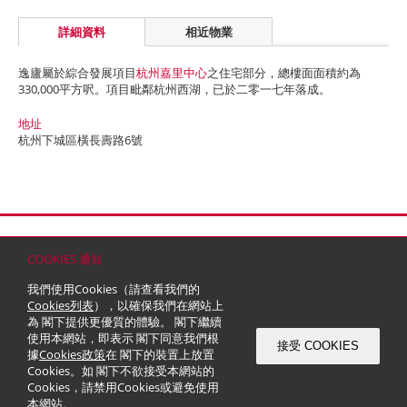
詳細資料
相近物業
逸廬屬於綜合發展項目
杭州嘉里中心
之住宅部分，總樓面面積約為
330,000平方呎。項目毗鄰杭州西湖，已於二零一七年落成。
地址
杭州下城區橫長壽路6號
首頁
聯絡
網站地圖
免責條款
個人資料 (私隱) 政策
版權與商標
COOKIES 通知
© 2026 嘉里建設有限公司 (於百慕達註冊成立之有限公司)
我們使用Cookies（請查看我們的
Cookies列表
），以確保我們在網站上
為 閣下提供更優質的體驗。 閣下繼續
使用本網站，即表示 閣下同意我們根
接受 COOKIES
據
Cookies政策
在 閣下的裝置上放置
Cookies。如 閣下不欲接受本網站的
Cookies，請禁用Cookies或避免使用
本網站。