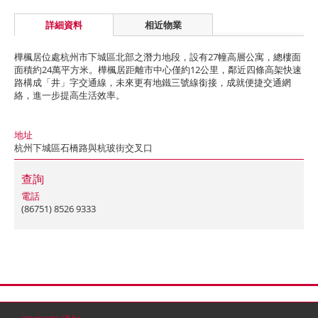
詳細資料
相近物業
樺楓居位處杭州市下城區北部之潛力地段，設有27幢高層公寓，總樓面
面積約24萬平方米。樺楓居距離市中心僅約12公里，鄰近四條高架快速
路構成「井」字交通線，未來更有地鐵三號線銜接，成就便捷交通網
絡，進一步提高生活效率。
地址
杭州下城區石橋路與杭玻街交叉口
查詢
電話
(86751) 8526 9333
首頁
聯絡
網站地圖
免責條款
個人資料 (私隱) 政策
版權與商標