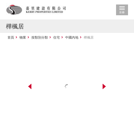
樺楓居
首頁
物業
按類別分類
住宅
中國內地
樺楓居