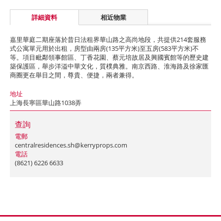
詳細資料
相近物業
嘉里華庭二期座落於昔日法租界華山路之高尚地段，共提供214套服務
式公寓單元用於出租，房型由兩房(135平方米)至五房(583平方米)不
等。項目毗鄰領事館區、丁香花園、蔡元培故居及興國賓館等的歷史建
築保護區，舉步洋溢中華文化，質樸典雅。南京西路、淮海路及徐家匯
商圈更在舉目之間，尊貴、便捷，兩者兼得。
地址
上海長寧區華山路1038弄
查詢
電郵
centralresidences.sh@kerryprops.com
電話
(8621) 6226 6633