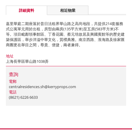
詳細資料
相近物業
嘉里華庭二期座落於昔日法租界華山路之高尚地段，共提供214套服務
式公寓單元用於出租，房型由兩房(135平方米)至五房(583平方米)不
等。項目毗鄰領事館區、丁香花園、蔡元培故居及興國賓館等的歷史建
築保護區，舉步洋溢中華文化，質樸典雅。南京西路、淮海路及徐家匯
商圈更在舉目之間，尊貴、便捷，兩者兼得。
地址
上海長寧區華山路1038弄
查詢
電郵
centralresidences.sh@kerryprops.com
電話
(8621) 6226 6633