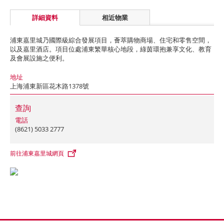
詳細資料
相近物業
浦東嘉里城乃國際級綜合發展項目，薈萃購物商場、住宅和零售空間，
以及嘉里酒店。項目位處浦東繁華核心地段，綠茵環抱兼享文化、教育
及會展設施之便利。
地址
上海浦東新區花木路1378號
查詢
電話
(8621) 5033 2777
前往浦東嘉里城網頁