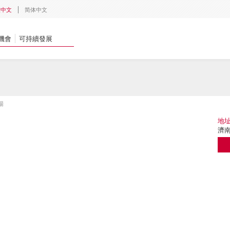
體中文
简体中文
機會
可持續發展
場
地
濟南