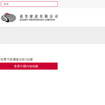
址
市歷下區濼源大街102號
查看中國內地地圖