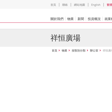
首頁
聯絡
網站地圖
English
繁
關於我們
物業
新聞
投資概況
就業
祥恒廣場
首頁
物業
按類別分類
辦公室
祥恒廣