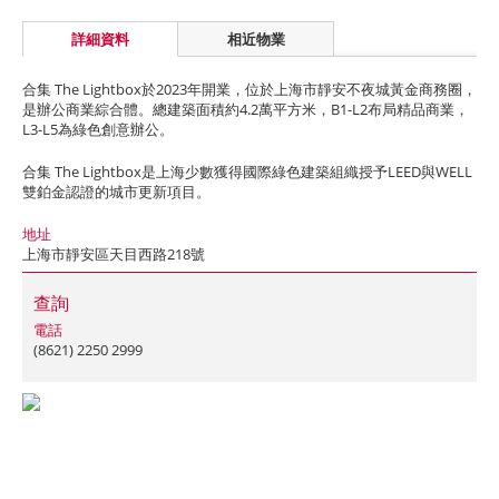
詳細資料
相近物業
合集 The Lightbox於2023年開業，位於上海市靜安不夜城黃金商務圈，
是辦公商業綜合體。總建築面積約4.2萬平方米，B1-L2布局精品商業，
L3-L5為綠色創意辦公。
合集 The Lightbox是上海少數獲得國際綠色建築組織授予LEED與WELL
雙鉑金認證的城市更新項目。
地址
上海市靜安區天目西路218號
查詢
電話
(8621) 2250 2999