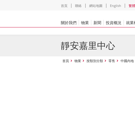
首頁
聯絡
網站地圖
English
繁
關於我們
物業
新聞
投資概況
就業
靜安嘉里中心
首頁
物業
按類別分類
零售
中國內地