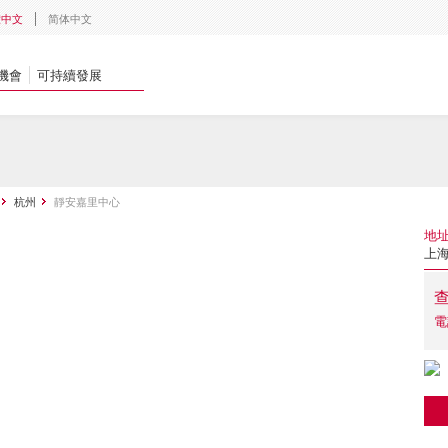
體中文
简体中文
機會
可持續發展
杭州
靜安嘉里中心
地
上海
電