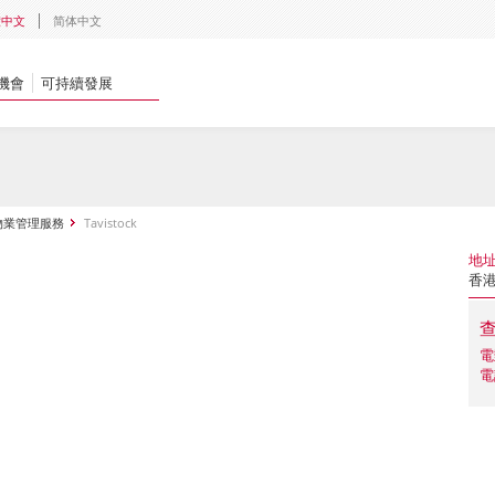
體中文
简体中文
機會
可持續發展
物業管理服務
Tavistock
地
香港
電
電