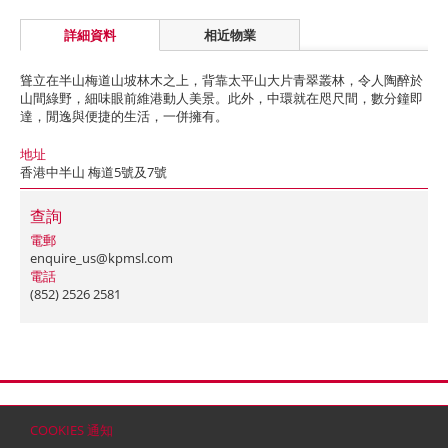
詳細資料
相近物業
聳立在半山梅道山坡林木之上，背靠太平山大片青翠叢林，令人陶醉於
山間綠野，細味眼前維港動人美景。此外，中環就在咫尺間，數分鐘即
達，閒逸與便捷的生活，一併擁有。
地址
香港中半山 梅道5號及7號
查詢
電郵
enquire_us@kpmsl.com
電話
(852) 2526 2581
首頁
聯絡
網站地圖
免責條款
個人資料 (私隱) 政策
版權與商標
COOKIES 通知
© 2026 嘉里建設有限公司 (於百慕達註冊成立之有限公司)