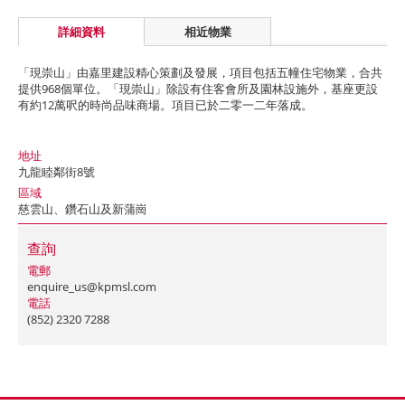
詳細資料
相近物業
「現崇山」由嘉里建設精心策劃及發展，項目包括五幢住宅物業，合共
提供968個單位。「現崇山」除設有住客會所及園林設施外，基座更設
有約12萬呎的時尚品味商場。項目已於二零一二年落成。
地址
九龍睦鄰街8號
區域
慈雲山、鑽石山及新蒲崗
查詢
電郵
enquire_us@kpmsl.com
電話
(852) 2320 7288