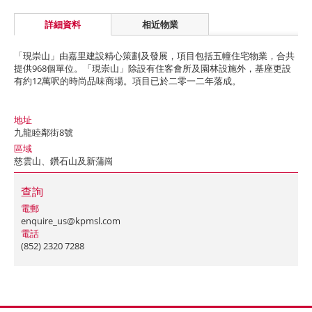
詳細資料
相近物業
「現崇山」由嘉里建設精心策劃及發展，項目包括五幢住宅物業，合共
提供968個單位。「現崇山」除設有住客會所及園林設施外，基座更設
有約12萬呎的時尚品味商場。項目已於二零一二年落成。
地址
九龍睦鄰街8號
區域
慈雲山、鑽石山及新蒲崗
查詢
電郵
enquire_us@kpmsl.com
電話
(852) 2320 7288