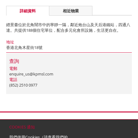
詳細資料
相近物業
縉景臺位於北角鬧市中的寧靜一隔，鄰近炮台山及天后港鐵站，四通八
達。共提供188個住宅單位，配合多元化會所設施，生活更自在。
地址
香港北角木星街18號
查詢
電郵
enquire_us@kpmsl.com
電話
(852) 2510 0977
首頁
聯絡
網站地圖
免責條款
個人資料 (私隱) 政策
版權與商標
COOKIES 通知
© 2026 嘉里建設有限公司 (於百慕達註冊成立之有限公司)
我們使用Cookies（請查看我們的