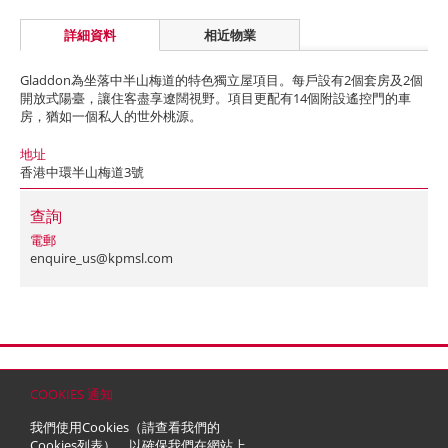
詳細資料
相近物業
Gladdon為坐落中半山梅道的特色獨立屋項目。每戶設有2個套房及2個
開放式陽臺，讓住客盡享遼闊視野。項目更配有14個附設遙控門的車
房，猶如一個私人的世外桃源。
地址
香港中環半山梅道3號
查詢
電郵
enquire_us@kpmsl.com
首頁
聯絡
網站地圖
免責條款
個人資料 (私隱) 政策
版權與商標
COOKIES 通知
© 2026 嘉里建設有限公司 (於百慕達註冊成立之有限公司)
我們使用Cookies（請查看我們的
Cookies列表
），以確保我們在網站上