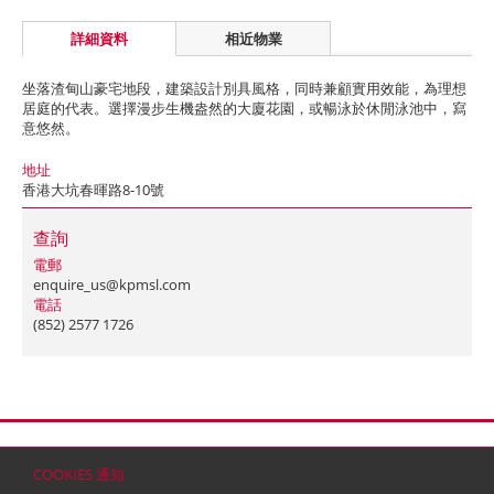
詳細資料
相近物業
坐落渣甸山豪宅地段，建築設計別具風格，同時兼顧實用效能，為理想
居庭的代表。選擇漫步生機盎然的大廈花園，或暢泳於休閒泳池中，寫
意悠然。
地址
香港大坑春暉路8-10號
查詢
電郵
enquire_us@kpmsl.com
電話
(852) 2577 1726
首頁
聯絡
網站地圖
免責條款
個人資料 (私隱) 政策
版權與商標
COOKIES 通知
© 2026 嘉里建設有限公司 (於百慕達註冊成立之有限公司)