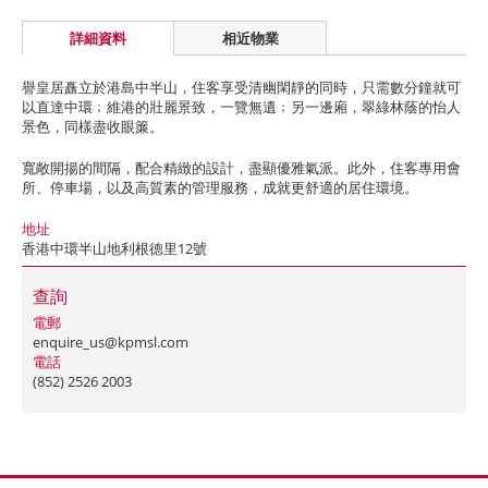
詳細資料
相近物業
譽皇居矗立於港島中半山，住客享受清幽閑靜的同時，只需數分鐘就可
以直達中環﹔維港的壯麗景致，一覽無遺﹔另一邊廂，翠綠林蔭的怡人
景色，同樣盡收眼簾。
寬敞開揚的間隔，配合精緻的設計，盡顯優雅氣派。此外，住客專用會
所、停車場，以及高質素的管理服務，成就更舒適的居住環境。
地址
香港中環半山地利根德里12號
查詢
電郵
enquire_us@kpmsl.com
電話
(852) 2526 2003