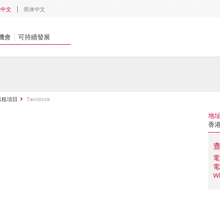
體中文
简体中文
機會
可持續發展
出租項目
Tavistock
地
香
電
電
W