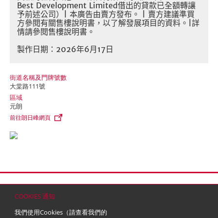
Best Development Limited
借出的貸款已全額轉讓
予前述公司）
|
本廣告由賣方發布。
|
賣方建議準買
方參閱有關售樓說明書，以了解發展項目的資料。
|
詳
情請參閱售樓說明書。
製作日期：
2026
年6
月17
日
街道名稱及門牌號數
大棠路111號
區域
元朗
前往朗日峰網頁
首頁
聯絡
網站地圖
免責條款
個人資料 (私隱) 政策
版權與商標
COOKIES 通知
© 2026 嘉里建設有限公司 (於百慕達註冊成立之有限公司)
我們使用Cookies（請查看我們的