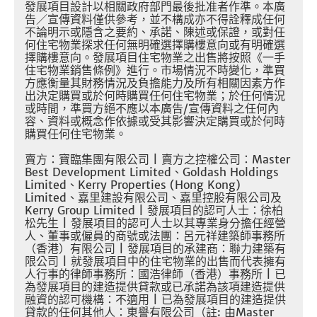
發展項目設計以相關政府部門最後批准者作準。本廣
告／宣傳資料僅供參考，並不構成亦不得詮釋成任何
不論明示或隱含之要約、承諾、陳述或保證，或對任
何住宅物業探求任何無明確選擇購樓意向或有明確選
擇購樓意向。發展項目住宅物業之出售將按照《一手
住宅物業銷售條例》進行。市場情況不時變化，準買
方應衡量其財務情況及負擔能力及所有相關因素方作
出決定購買或於何時購買任何住宅物業；於任何情況
或時間，準買方絕不應以本廣告
/
宣傳資料之任何內
容、資料或概念作依據或受其影響決定購買或於何時
購買任何住宅物業。
賣方：寶臨集團有限公司
|
賣方之控權公司：
Master
Best Development Limited
、
Goldash Holdings
Limited
、
Kerry Properties (Hong Kong)
Limited
、嘉里建設有限公司、嘉里控股有限公司及
Kerry Group Limited |
發展項目的認可人士：徐柏
松先生
|
發展項目的認可人士以其專業身分擔任經營
人、董事或僱員的商號或法團：呂元祥建築師事務所
（香港）有限公司
|
發展項目的承建商：聯力建築有
限公司
|
就發展項目中的住宅物業的出售而代表擁有
人行事的律師事務所：國浩律師（香港）事務所
|
已
為發展項目的建造提供貸款或已承諾為該項建造提供
融資的認可機構：不適用
|
已為發展項目的建造提供
貸款的任何其他人：東譽有限公司（註
:
由
Master