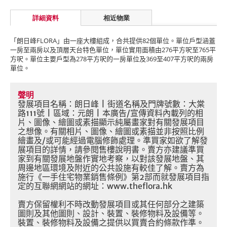
詳細資料
相近物業
「朗日峰
FLORA
」由一座大樓組成，合共提供
82
個單位。單位戶型涵蓋
一房至兩房以及頂層天台特色單位，單位實用面積由
276
平方呎至
765
平
方呎。單位主要戶型為
278
平方呎的一房單位及
369
至
407
平方呎的兩房
單位。
聲明
發展項目名稱：朗日峰
|
街道名稱及門牌號數：大棠
路
111
號
|
區域：元朗
|
本廣告
/
宣傳資料內載列的相
片、圖像、繪圖或素描顯示純屬畫家對有關發展項目
之想像。有關相片、圖像、繪圖或素描並非按照比例
繪畫及
/
或可能經過電腦修飾處理。準買家如欲了解發
展項目的詳情，請參閱售樓說明書。賣方亦建議準買
家到有關發展地盤作實地考察，以對該發展地盤、其
周邊地區環境及附近的公共設施有較佳了解。賣方為
施行《一手住宅物業銷售條例》第
2
部而就發展項目指
定的互聯網網站的網址：
www.theflora.hk
賣方保留權利不時改動發展項目或其任何部分之建築
圖則及其他圖則、設計、裝置、裝修物料及設備等。
裝置、裝修物料及設備之提供以買賣合約條款作準。