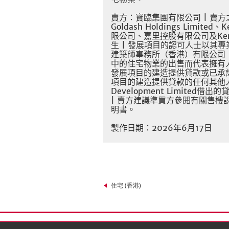
賣方：寶臨集團有限公司
|
賣方
Goldash Holdings Limited
、
K
限公司、嘉里控股有限公司及
Ke
生
|
發展項目的認可人士以其專
建築師事務所（香港）有限公司
中的住宅物業的出售而代表擁有
發展項目的建造提供貸款或已承
項目的建造提供貸款的任何其他
Development Limited
借出的
|
賣方建議準買方參閱有關售樓
明書。
製作日期：
2026
年6
月17
日
住宅 (香港)