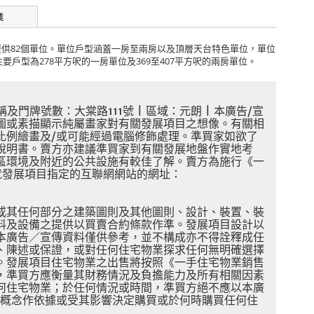
業
提供
82
個單位。單位戶型涵蓋一房至兩房以及頂層天台特色單位，單位
主要戶型為
278
平方呎的一房單位及
369
至
407
平方呎的兩房單位。
稱及門牌號數：大棠路
111
號
|
區域：元朗
|
本廣告
/
宣
圖或素描顯示純屬畫家對有關發展項目之想像。有關相
比例繪畫及
/
或可能經過電腦修飾處理。準買家如欲了
說明書。賣方亦建議準買家到有關發展地盤作實地考
區環境及附近的公共設施有較佳了解。賣方為施行《一
就發展項目指定的互聯網網站的網址：
或其任何部分之建築圖則及其他圖則、設計、裝置、裝
料及設備之提供以買賣合約條款作準。發展項目設計以
本廣告／宣傳資料僅供參考，並不構成亦不得詮釋成任
、陳述或保證，或對任何住宅物業探求任何無明確選擇
。發展項目住宅物業之出售將按照《一手住宅物業銷售
，準買方應衡量其財務情況及負擔能力及所有相關因素
何住宅物業；於任何情況或時間，準買方絕不應以本廣
概念作依據或受其影響決定購買或於何時購買任何住