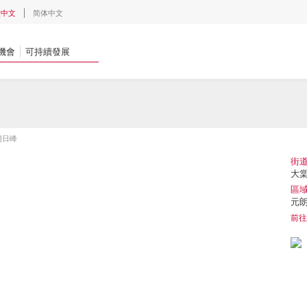
體中文
简体中文
機會
可持續發展
朗日峰
街
大棠
區
元
前往