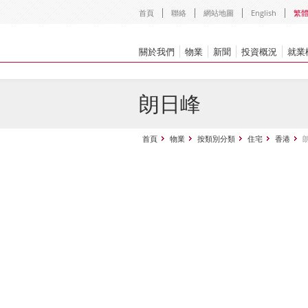
首頁
聯絡
網站地圖
English
繁
關於我們
物業
新聞
投資概況
就業
朗日峰
首頁
物業
按類別分類
住宅
香港