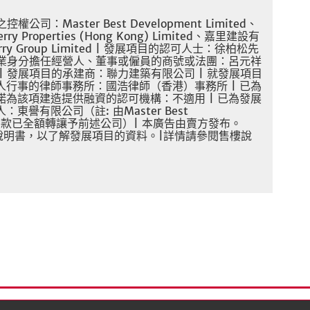
之控權公司：
Master Best Development Limited
、
erry Properties (Hong Kong) Limited
、嘉里建設有
rry Group Limited |
發展項目的認可人士：徐柏松先
業身分擔任經營人、董事或僱員的商號或法團：呂元祥
|
發展項目的承建商：聯力建築有限公司
|
就發展項目
人行事的律師事務所：國浩律師（香港）事務所
|
已為
諾為該項建造提供融資的認可機構：不適用
|
已為發展
人：東譽有限公司（註
:
由
Master Best
貸款已全額轉讓予前述公司）
|
本廣告由賣方發布。
說明書，以了解發展項目的資料。
|
詳情請參閱售樓說