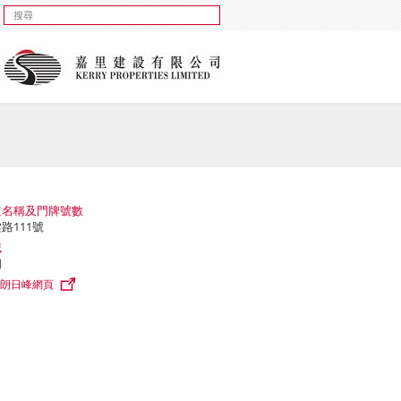
道名稱及門牌號數
路111號
域
朗
朗日峰網頁