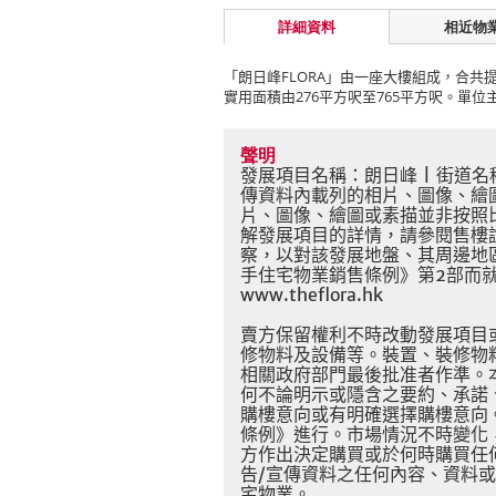
詳細資料
相近物
「朗日峰
FLORA
」由一座大樓組成，合共
實用面積由
276
平方呎至
765
平方呎。單位
聲明
發展項目名稱：朗日峰
|
街道名
傳資料內載列的相片、圖像、繪
片、圖像、繪圖或素描並非按照
解發展項目的詳情，請參閱售樓
察，以對該發展地盤、其周邊地
手住宅物業銷售條例》第
2
部而
www.theflora.hk
賣方保留權利不時改動發展項目
修物料及設備等。裝置、裝修物
相關政府部門最後批准者作準。
何不論明示或隱含之要約、承諾
購樓意向或有明確選擇購樓意向
條例》進行。市場情況不時變化
方作出決定購買或於何時購買任
告
/
宣傳資料之任何內容、資料或
宅物業。