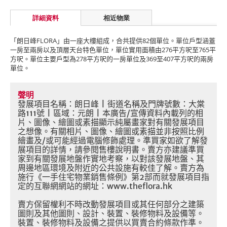
詳細資料
相近物業
「朗日峰
FLORA
」由一座大樓組成，合共提供
82
個單位。單位戶型涵蓋
一房至兩房以及頂層天台特色單位，單位實用面積由
276
平方呎至
765
平
方呎。單位主要戶型為
278
平方呎的一房單位及
369
至
407
平方呎的兩房
單位。
聲明
發展項目名稱：朗日峰
|
街道名稱及門牌號數：大棠
路
111
號
|
區域：元朗
|
本廣告
/
宣傳資料內載列的相
片、圖像、繪圖或素描顯示純屬畫家對有關發展項目
之想像。有關相片、圖像、繪圖或素描並非按照比例
繪畫及
/
或可能經過電腦修飾處理。準買家如欲了解發
展項目的詳情，請參閱售樓說明書。賣方亦建議準買
家到有關發展地盤作實地考察，以對該發展地盤、其
周邊地區環境及附近的公共設施有較佳了解。賣方為
施行《一手住宅物業銷售條例》第
2
部而就發展項目指
定的互聯網網站的網址：
www.theflora.hk
賣方保留權利不時改動發展項目或其任何部分之建築
圖則及其他圖則、設計、裝置、裝修物料及設備等。
裝置、裝修物料及設備之提供以買賣合約條款作準。