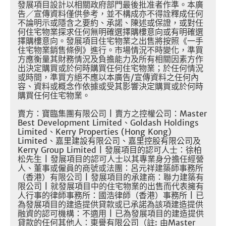
發展項目設計以相關政府部門最後批准者作準。本廣
告／宣傳資料僅供參考，並不構成亦不得詮釋成任何
不論明示或隱含之要約、承諾、陳述或保證，或對任
何住宅物業探求任何無明確選擇購樓意向或有明確選
擇購樓意向。發展項目住宅物業之出售將按照《一手
住宅物業銷售條例》進行。市場情況不時變化，準買
方應衡量其財務情況及負擔能力及所有相關因素方作
出決定購買或於何時購買任何住宅物業；於任何情況
或時間，準買方絕不應以本廣告
/
宣傳資料之任何內
容、資料或概念作依據或受其影響決定購買或於何時
購買任何住宅物業。
賣方：寶臨集團有限公司
|
賣方之控權公司：
Master
Best Development Limited
、
Goldash Holdings
Limited
、
Kerry Properties (Hong Kong)
Limited
、嘉里建設有限公司、嘉里控股有限公司及
Kerry Group Limited |
發展項目的認可人士：徐柏
松先生
|
發展項目的認可人士以其專業身分擔任經營
人、董事或僱員的商號或法團：呂元祥建築師事務所
（香港）有限公司
|
發展項目的承建商：聯力建築有
限公司
|
就發展項目中的住宅物業的出售而代表擁有
人行事的律師事務所：國浩律師（香港）事務所
|
已
為發展項目的建造提供貸款或已承諾為該項建造提供
融資的認可機構：不適用
|
已為發展項目的建造提供
貸款的任何其他人：東譽有限公司（註
:
由
Master