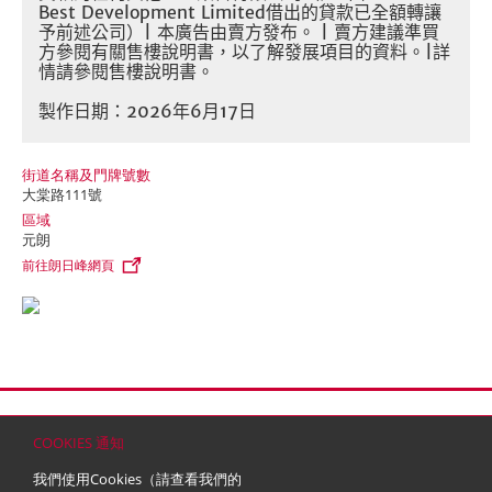
Best Development Limited
借出的貸款已全額轉讓
予前述公司）
|
本廣告由賣方發布。
|
賣方建議準買
方參閱有關售樓說明書，以了解發展項目的資料。
|
詳
情請參閱售樓說明書。
製作日期：
2026
年6
月17
日
街道名稱及門牌號數
大棠路111號
區域
元朗
前往朗日峰網頁
首頁
聯絡
網站地圖
免責條款
個人資料 (私隱) 政策
版權與商標
COOKIES 通知
© 2026 嘉里建設有限公司 (於百慕達註冊成立之有限公司)
我們使用Cookies（請查看我們的