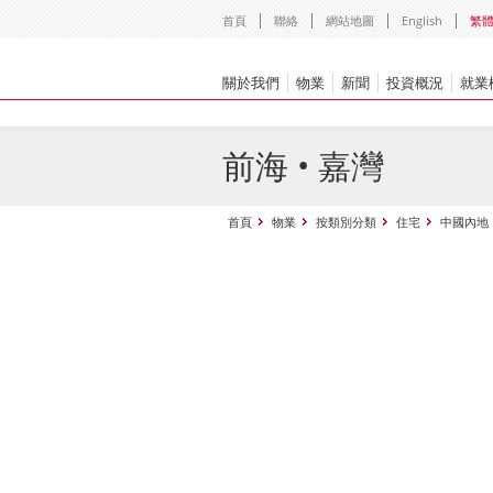
首頁
聯絡
網站地圖
English
繁
關於我們
物業
新聞
投資概況
就業
前海 • 嘉灣
首頁
物業
按類別分類
住宅
中國內地