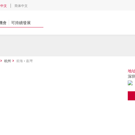
體中文
简体中文
機會
可持續發展
杭州
前海 • 嘉灣
地
深