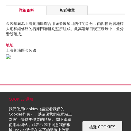
詳細資料
相近物業
金陵華庭為上海黃浦區綜合用途發展項目的住宅部分，由四幢高層地標
大宅和經修繕的石庫門聯排別墅所組成。此高端項目現正發展中，並分
階段落成。
地址
上海黃浦區金陵路
首頁
聯絡
網站地圖
免責條款
個人資料 (私隱) 政策
版權與商標
COOKIES 通知
© 2026 嘉里建設有限公司 (於百慕達註冊成立之有限公司)
我們使用Cookies（請查看我們的
Cookies列表
），以確保我們在網站上
為 閣下提供更優質的體驗。 閣下繼續
使用本網站，即表示 閣下同意我們根
接受 COOKIES
據
Cookies政策
在 閣下的裝置上放置