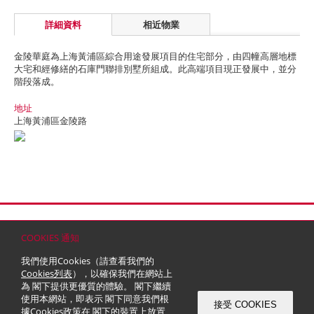
詳細資料
相近物業
金陵華庭為上海黃浦區綜合用途發展項目的住宅部分，由四幢高層地標
大宅和經修繕的石庫門聯排別墅所組成。此高端項目現正發展中，並分
階段落成。
地址
上海黃浦區金陵路
首頁
聯絡
網站地圖
免責條款
個人資料 (私隱) 政策
版權與商標
COOKIES 通知
© 2026 嘉里建設有限公司 (於百慕達註冊成立之有限公司)
我們使用Cookies（請查看我們的
Cookies列表
），以確保我們在網站上
為 閣下提供更優質的體驗。 閣下繼續
使用本網站，即表示 閣下同意我們根
接受 COOKIES
據
Cookies政策
在 閣下的裝置上放置