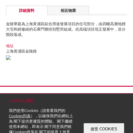
詳細資料
相近物業
金陵華庭為上海黃浦區綜合用途發展項目的住宅部分，由四幢高層地標
大宅和經修繕的石庫門聯排別墅所組成。此高端項目現正發展中，並分
階段落成。
地址
上海黃浦區金陵路
首頁
聯絡
網站地圖
免責條款
個人資料 (私隱) 政策
版權與商標
COOKIES 通知
© 2026 嘉里建設有限公司 (於百慕達註冊成立之有限公司)
我們使用Cookies（請查看我們的
Cookies列表
），以確保我們在網站上
為 閣下提供更優質的體驗。 閣下繼續
使用本網站，即表示 閣下同意我們根
接受 COOKIES
據
Cookies政策
在 閣下的裝置上放置