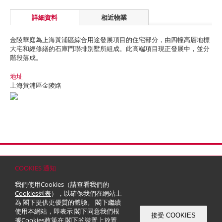
詳細資料
相近物業
金陵華庭為上海黃浦區綜合用途發展項目的住宅部分，由四幢高層地標
大宅和經修繕的石庫門聯排別墅所組成。此高端項目現正發展中，並分
階段落成。
地址
上海黃浦區金陵路
首頁
聯絡
網站地圖
免責條款
個人資料 (私隱) 政策
版權與商標
COOKIES 通知
© 2026 嘉里建設有限公司 (於百慕達註冊成立之有限公司)
我們使用Cookies（請查看我們的
Cookies列表
），以確保我們在網站上
為 閣下提供更優質的體驗。 閣下繼續
使用本網站，即表示 閣下同意我們根
接受 COOKIES
據
Cookies政策
在 閣下的裝置上放置