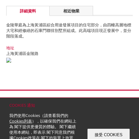
詳細資料
相近物業
金陵華庭為上海黃浦區綜合用途發展項目的住宅部分，由四幢高層地標
大宅和經修繕的石庫門聯排別墅所組成。此高端項目現正發展中，並分
階段落成。
地址
上海黃浦區金陵路
首頁
聯絡
網站地圖
免責條款
個人資料 (私隱) 政策
版權與商標
COOKIES 通知
© 2026 嘉里建設有限公司 (於百慕達註冊成立之有限公司)
我們使用Cookies（請查看我們的
Cookies列表
），以確保我們在網站上
為 閣下提供更優質的體驗。 閣下繼續
使用本網站，即表示 閣下同意我們根
接受 COOKIES
據
Cookies政策
在 閣下的裝置上放置