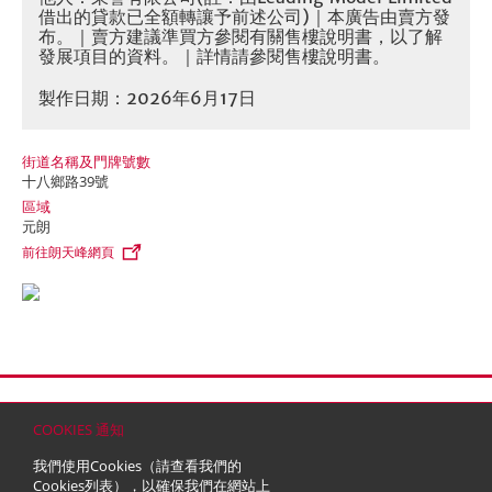
借出的貸款已全額轉讓予前述公司)｜本廣告由賣方發
布。｜賣方建議準買方參閱有關售樓說明書，以了解
發展項目的資料。｜詳情請參閱售樓說明書。
製作日期：2026年6月17日
街道名稱及門牌號數
十八鄉路39號
區域
元朗
前往朗天峰網頁
首頁
聯絡
網站地圖
免責條款
個人資料 (私隱) 政策
版權與商標
COOKIES 通知
© 2026 嘉里建設有限公司 (於百慕達註冊成立之有限公司)
我們使用Cookies（請查看我們的
Cookies列表
），以確保我們在網站上