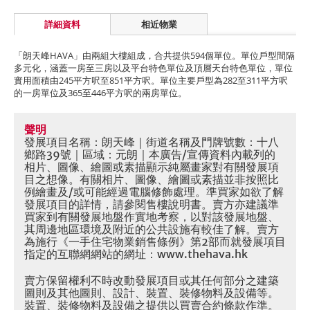
詳細資料
相近物業
「朗天峰HAVA」由兩組大樓組成，合共提供594個單位。單位戶型間隔
多元化，涵蓋一房至三房以及平台特色單位及頂層天台特色單位，單位
實用面積由245平方呎至851平方呎。單位主要戶型為282至311平方呎
的一房單位及365至446平方呎的兩房單位。
聲明
發展項目名稱：朗天峰｜街道名稱及門牌號數：十八
鄉路39號｜區域：元朗｜本廣告/宣傳資料內載列的
相片、圖像、繪圖或素描顯示純屬畫家對有關發展項
目之想像。有關相片、圖像、繪圖或素描並非按照比
例繪畫及/或可能經過電腦修飾處理。準買家如欲了解
發展項目的詳情，請參閱售樓說明書。賣方亦建議準
買家到有關發展地盤作實地考察，以對該發展地盤、
其周邊地區環境及附近的公共設施有較佳了解。賣方
為施行《一手住宅物業銷售條例》第2部而就發展項目
指定的互聯網網站的網址：www.thehava.hk
賣方保留權利不時改動發展項目或其任何部分之建築
圖則及其他圖則、設計、裝置、裝修物料及設備等。
裝置、裝修物料及設備之提供以買賣合約條款作準。