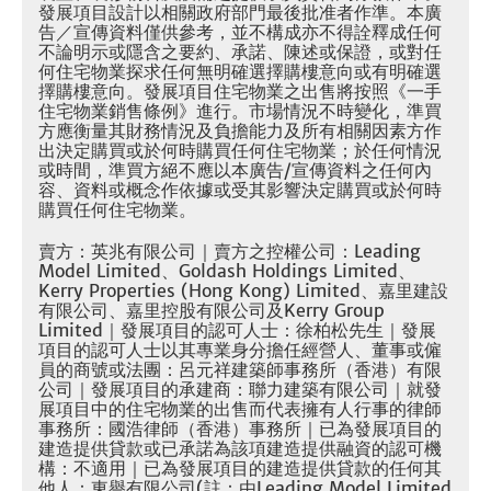
發展項目設計以相關政府部門最後批准者作準。本廣
告／宣傳資料僅供參考，並不構成亦不得詮釋成任何
不論明示或隱含之要約、承諾、陳述或保證，或對任
何住宅物業探求任何無明確選擇購樓意向或有明確選
擇購樓意向。發展項目住宅物業之出售將按照《一手
住宅物業銷售條例》進行。市場情況不時變化，準買
方應衡量其財務情況及負擔能力及所有相關因素方作
出決定購買或於何時購買任何住宅物業；於任何情況
或時間，準買方絕不應以本廣告/宣傳資料之任何內
容、資料或概念作依據或受其影響決定購買或於何時
購買任何住宅物業。
賣方：英兆有限公司｜賣方之控權公司：Leading
Model Limited、Goldash Holdings Limited、
Kerry Properties (Hong Kong) Limited、嘉里建設
有限公司、嘉里控股有限公司及Kerry Group
Limited｜發展項目的認可人士：徐柏松先生｜發展
項目的認可人士以其專業身分擔任經營人、董事或僱
員的商號或法團：呂元祥建築師事務所（香港）有限
公司｜發展項目的承建商：聯力建築有限公司｜就發
展項目中的住宅物業的出售而代表擁有人行事的律師
事務所：國浩律師（香港）事務所｜已為發展項目的
建造提供貸款或已承諾為該項建造提供融資的認可機
構：不適用｜已為發展項目的建造提供貸款的任何其
他人：東譽有限公司(註：由Leading Model Limited