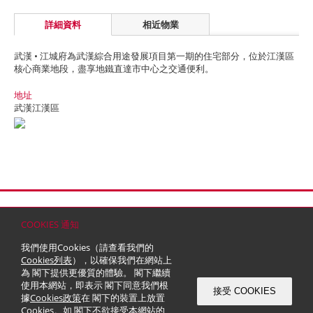
詳細資料
相近物業
武漢 • 江城府為武漢綜合用途發展項目第一期的住宅部分，位於江漢區
核心商業地段，盡享地鐵直達市中心之交通便利。
地址
武漢江漢區
首頁
聯絡
網站地圖
免責條款
個人資料 (私隱) 政策
版權與商標
COOKIES 通知
© 2026 嘉里建設有限公司 (於百慕達註冊成立之有限公司)
我們使用Cookies（請查看我們的
Cookies列表
），以確保我們在網站上
為 閣下提供更優質的體驗。 閣下繼續
使用本網站，即表示 閣下同意我們根
接受 COOKIES
據
Cookies政策
在 閣下的裝置上放置
Cookies。如 閣下不欲接受本網站的