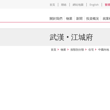
首頁
聯絡
網站地圖
English
繁
關於我們
物業
新聞
投資概況
就業
武漢 • 江城府
首頁
物業
按類別分類
住宅
中國內地