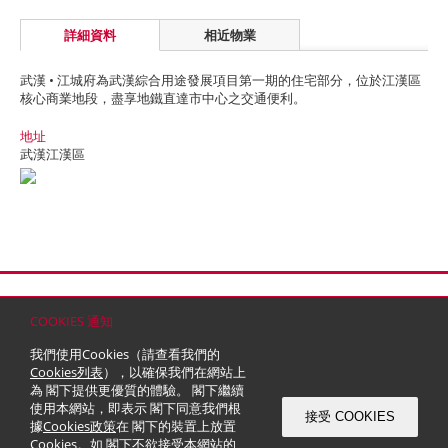
詳細資料
相近物業
武漢 • 江城府為武漢綜合用途發展項目第一期的住宅部分，位於江漢區
核心商業地段，盡享地鐵直達市中心之交通便利。
地址
武漢江漢區
首頁
聯絡
網站地圖
免責條款
個人資料 (私隱) 政策
版權與商標
COOKIES 通知
© 2026 嘉里建設有限公司 (於百慕達註冊成立之有限公司)
我們使用Cookies（請查看我們的
Cookies列表
），以確保我們在網站上
為 閣下提供更優質的體驗。 閣下繼續
使用本網站，即表示 閣下同意我們根
接受 COOKIES
據
Cookies政策
在 閣下的裝置上放置
Cookies。如 閣下不欲接受本網站的