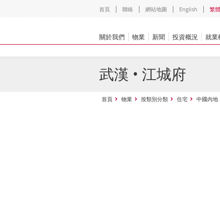
首頁
聯絡
網站地圖
English
繁
關於我們
物業
新聞
投資概況
就業
武漢 • 江城府
首頁
物業
按類別分類
住宅
中國內地