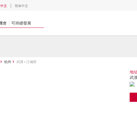
體中文
简体中文
機會
可持續發展
杭州
武漢 • 江城府
地
武