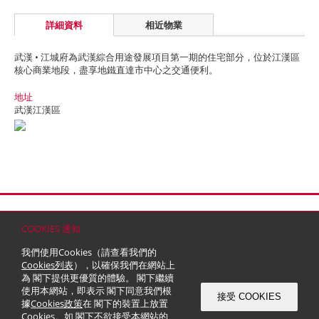
詳細資料
相近物業
武漢 • 江城府為武漢綜合用途發展項目第一期的住宅部分，位於江漢區
核心商業地段，盡享地鐵直達市中心之交通便利。
地址
武漢江漢區
首頁
聯絡
網站地圖
免責條款
個人資料 (私隱) 政策
版權與商標
COOKIES 通知
© 2026 嘉里建設有限公司 (於百慕達註冊成立之有限公司)
我們使用Cookies（請查看我們的
Cookies列表
），以確保我們在網站上
為 閣下提供更優質的體驗。 閣下繼續
使用本網站，即表示 閣下同意我們根
接受 COOKIES
據
Cookies政策
在 閣下的裝置上放置
Cookies。如 閣下不欲接受本網站的