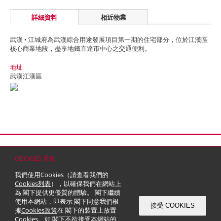
詳細資料
相近物業
武漢 • 江城府為武漢綜合用途發展項目第一期的住宅部分，位於江漢區
核心商業地段，盡享地鐵直達市中心之交通便利。
地址
武漢江漢區
首頁
聯絡
網站地圖
免責條款
個人資料 (私隱) 政策
版權與商標
COOKIES 通知
© 2026 嘉里建設有限公司 (於百慕達註冊成立之有限公司)
我們使用Cookies（請查看我們的
Cookies列表
），以確保我們在網站上
為 閣下提供更優質的體驗。 閣下繼續
使用本網站，即表示 閣下同意我們根
接受 COOKIES
據
Cookies政策
在 閣下的裝置上放置
Cookies。如 閣下不欲接受本網站的