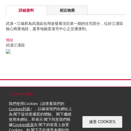
詳細資料
相近物業
武漢 • 江城府為武漢綜合用途發展項目第一期的住宅部分，位於江漢區
核心商業地段，盡享地鐵直達市中心之交通便利。
地址
武漢江漢區
首頁
聯絡
網站地圖
免責條款
個人資料 (私隱) 政策
版權與商標
COOKIES 通知
© 2026 嘉里建設有限公司 (於百慕達註冊成立之有限公司)
我們使用Cookies（請查看我們的
Cookies列表
），以確保我們在網站上
為 閣下提供更優質的體驗。 閣下繼續
使用本網站，即表示 閣下同意我們根
接受 COOKIES
據
Cookies政策
在 閣下的裝置上放置
Cookies。如 閣下不欲接受本網站的