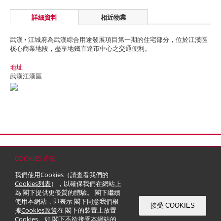
詳細資料
相近物業
武漢 • 江城府為武漢綜合用途發展項目第一期的住宅部分，位於江漢區
核心商業地段，盡享地鐵直達市中心之交通便利。
地址
武漢江漢區
首頁
聯絡
網站地圖
免責條款
個人資料 (私隱) 政策
版權與商標
COOKIES 通知
© 2026 嘉里建設有限公司 (於百慕達註冊成立之有限公司)
我們使用Cookies（請查看我們的
Cookies列表
），以確保我們在網站上
為 閣下提供更優質的體驗。 閣下繼續
使用本網站，即表示 閣下同意我們根
接受 COOKIES
據
Cookies政策
在 閣下的裝置上放置
Cookies。如 閣下不欲接受本網站的