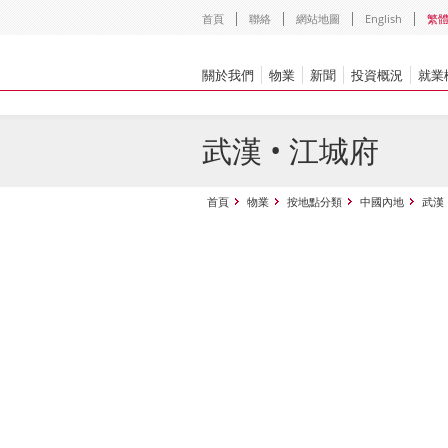
首頁
聯絡
網站地圖
English
繁
關於我們
物業
新聞
投資概況
就業
武漢 • 江城府
首頁
物業
按地點分類
中國內地
武漢