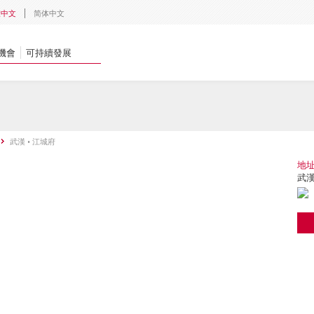
體中文
简体中文
機會
可持續發展
武漢 • 江城府
地
武