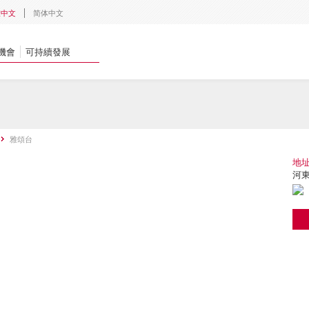
體中文
简体中文
機會
可持續發展
雅頌台
地
河