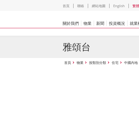
首頁
聯絡
網站地圖
English
繁
關於我們
物業
新聞
投資概況
就業
雅頌台
首頁
物業
按類別分類
住宅
中國內地