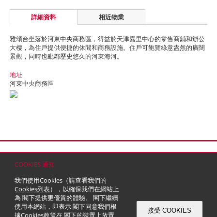
詳細資料
相近物業
雅頌台坐落於河東中央商務區，得益於天津嘉里中心的零售商鋪和辦公
大樓，為住戶提供便捷的休閒和商務設施。住戶可飽覽綠意盎然的廣闊
景觀，同時也毗鄰歷史悠久的河東海河。
地址
河東中央商務區
首頁
聯絡
網站地圖
免責條款
個人資料 (私隱) 政策
版權與商標
COOKIES 通知
© 2026 嘉里建設有限公司 (於百慕達註冊成立之有限公司)
我們使用Cookies（請查看我們的
Cookies列表
），以確保我們在網站上
為 閣下提供更優質的體驗。 閣下繼續
使用本網站，即表示 閣下同意我們根
接受 COOKIES
據
Cookies政策
在 閣下的裝置上放置