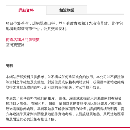
詳細資料
相近物業
項目位於荃灣，環抱翠綠山巒，並可俯瞰青衣和汀九海濱景致。此住宅
地塊毗鄰荃灣市中心，公共交通便利。
街道名稱及門牌號數
荃灣寶豐路
聲明
本網站所載資料只供參考，並不構成任何承諾或合約效用。本公司並不保證該
等資料之準確性及完整性。對於使用或依賴本網站資料，或因經本網站連結所
取得之其他互聯網資料，所引致的任何損失，本公司概不負責。
本廣告／宣傳資料內載列的相片、 圖像、繪圖或素描顯示純屬畫家對有關發
展項目之想像。 有關相片、圖像、繪圖或素描並非按照比例繪畫及／或可能
經過電腦修飾處理。準買家如欲了解發展項目的詳情，請參閱售樓說明書。賣
方亦建議準買家到有關發展地盤作實地考察，以對該發展地盤、其周邊地區環
境及附近的公共設施有較佳了解。