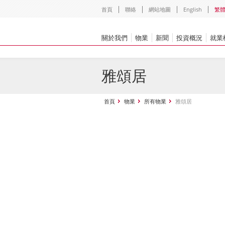
首頁
聯絡
網站地圖
English
繁
關於我們
物業
新聞
投資概況
就業
雅頌居
首頁
物業
所有物業
雅頌居