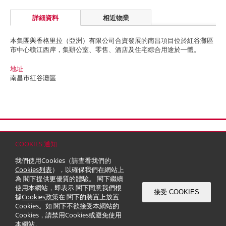
詳細資料
相近物業
本集團與香格里拉（亞洲）有限公司合資發展的南昌項目位於紅谷灘區
市中心贛江西岸，集辦公室、零售、酒店及住宅綜合用途於一體。
地址
南昌市紅谷灘區
首頁
聯絡
網站地圖
免責條款
個人資料 (私隱) 政策
版權與商標
COOKIES 通知
© 2026 嘉里建設有限公司 (於百慕達註冊成立之有限公司)
我們使用Cookies（請查看我們的
Cookies列表
），以確保我們在網站上
為 閣下提供更優質的體驗。 閣下繼續
使用本網站，即表示 閣下同意我們根
接受 COOKIES
據
Cookies政策
在 閣下的裝置上放置
Cookies。如 閣下不欲接受本網站的
Cookies，請禁用Cookies或避免使用
本網站。