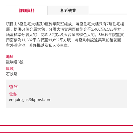
詳細資料
相近物業
項目由5座住宅大樓及3座矜罕院墅組成。每座住宅大樓只有7層住宅樓
層，提供61個分層大宅，分層大宅實用面積則介乎3,466至8,583平方，
涵蓋標準分層大宅、花園大宅以及天台頂層特色大宅。3座矜罕院墅實
用面積為11,382平方呎至11,692平方呎，每座均特設逾萬呎前後花園、
室外游泳池、升降機以及私人停車庫。
地址
龍駒道3號
區域
石硤尾
查詢
電郵
enquire_us@kpmsl.com