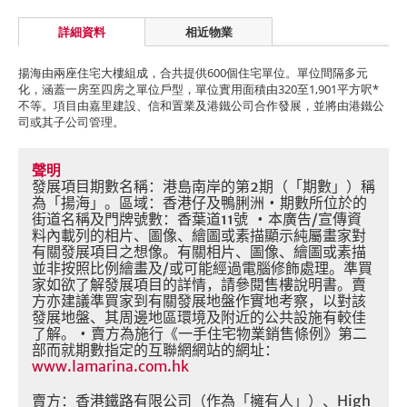
詳細資料
相近物業
揚海由兩座住宅大樓組成，合共提供600個住宅單位。單位間隔多元
化，涵蓋一房至四房之單位戶型，單位實用面積由320至1,901平方呎*
不等。項目由嘉里建設、信和置業及港鐵公司合作發展，並將由港鐵公
司或其子公司管理。
聲明
發展項目期數名稱：港島南岸的第
2
期（「期數」）稱
為「揚海」。區域：香港仔及鴨脷洲
•
期數所位於的
街道名稱及門牌號數：香葉道
11
號
•
本廣告
/
宣傳資
料內載列的相片、圖像、繪圖或素描顯示純屬畫家對
有關發展項目之想像。有關相片、圖像、繪圖或素描
並非按照比例繪畫及
/
或可能經過電腦修飾處理。準買
家如欲了解發展項目的詳情，請參閱售樓說明書。賣
方亦建議準買家到有關發展地盤作實地考察，以對該
發展地盤、其周邊地區環境及附近的公共設施有較佳
了解。
•
賣方為施行《一手住宅物業銷售條例》第二
部而就期數指定的互聯網網站的網址：
www.lamarina.com.hk
賣方：香港鐵路有限公司（作為「擁有人」）、
High