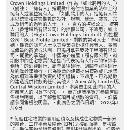
Crown Holdings Limited
（作為「如此聘用的人」）
（備註︰「擁有人」指期數中的住宅物業的法律上的
擁有人或實益擁有人。「如此聘用的人」指擁有人聘
用以統籌和監管期數的設計、規劃、建造、裝置、完
成及銷售的過程的人士。）
•
賣方的控權公司：擁有
人（香港鐵路有限公司）的控權公司︰不適用；如此
聘用的人（
High Crown Holdings Limited
）的控權
公司︰
Best Profile Limited •
期數的認可人士︰李明
嫻
•
期數的認可人士以其專業身份擔任經營人、董事
或僱員的商號或法團：巴馬丹拿建築及工程師有限公
司
•
期數的承建商︰中國海外房屋工程有限公司
•
就
期數中的住宅物業的出售而代表擁有人行事的律師事
務所︰的近律師行、高李葉律師行、胡關李羅律師行
及劉漢銓律師行
•
已為期數的建造提供貸款或已承諾
為該項建造提供融資的認可機構︰不適用
•
已為期數
的建造提供貸款的任何其他人︰
Apex Ally Limited
及
Central Wisdom Limited •
本廣告由如此聘用的人
在擁有人的同意下發布。
•
賣方建議準買方參閱有關
售樓說明書，以了解發展項目或期數的資料。
•
詳情
請參閱售樓說明書。
•
此廣告之製作日期：
2024
年
1
月
9
日
*
每個住宅物業的實用面積以及構成住宅物業一部分
的露台、工作平台及陽台
(
如有
)
之樓面面積，是按照
《一手住宅物業銷售條例》第
8
條計算得出的。詳情請