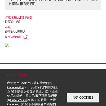
參閱售樓說明書。
街道名稱及門牌號數
香葉道11號
區域
香港仔及鴨脷洲
前往揚海網頁
首頁
聯絡
網站地圖
免責條款
個人資料 (私隱) 政策
版權與商標
COOKIES 通知
© 2026 嘉里建設有限公司 (於百慕達註冊成立之有限公司)
我們使用Cookies（請查看我們的
Cookies列表
），以確保我們在網站上
為 閣下提供更優質的體驗。 閣下繼續
使用本網站，即表示 閣下同意我們根
接受 COOKIES
據
Cookies政策
在 閣下的裝置上放置
Cookies。如 閣下不欲接受本網站的