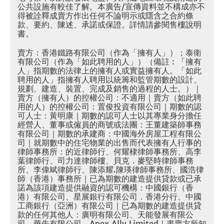
公共設施有較佳了解。本廣告/宣傳資料並不構成亦不
得被詮釋成賣方作出任何不論明示或隱含之合約條
款、要約、陳述、承諾或保證。詳情請參閱售樓說明
書。
賣方：香港鐵路有限公司（作為「擁有人」）；泰衛
有限公司（作為「如此聘用的人」）（備註︰「擁有
人」指期數的法律上的擁有人或實益擁有人。「如此
聘用的人」指擁有人聘用以統籌和監管期數的設計、
規劃、建造、裝置、完成及銷售的過程的人士。）｜
賣方（擁有人）的控權公司：不適用｜賣方（如此聘
用的人）的控權公司：置俊投資有限公司｜期數的認
可人士：黃明康｜期數的認可人士以其專業身分擔任
經營人、董事或僱員的商號或法團：王董建築師事務
有限公司｜期數的承建商：中國海外房屋工程有限公
司｜就期數中的住宅物業的出售而代表擁有人行事的
律師事務所：的近律師行、何耀棣律師事務所、高李
葉律師行、司力達律師樓、貝克．麥堅時律師事務
所、李偉斌律師行、陳添耀.陳瑛律師事務所、國浩律
師（香港）事務所｜已為期數的建造提供貸款或已承
諾為該項建造提供融資的認可機構：中國銀行（香
港）有限公司、星展銀行有限公司．香港分行、中國
工商銀行（亞洲）有限公司｜已為期數的建造提供貸
款的任何其他人：廣明有限公司、天能發展有限公
司、華先有限公司、Apex Ally Limited｜盡賣方所知