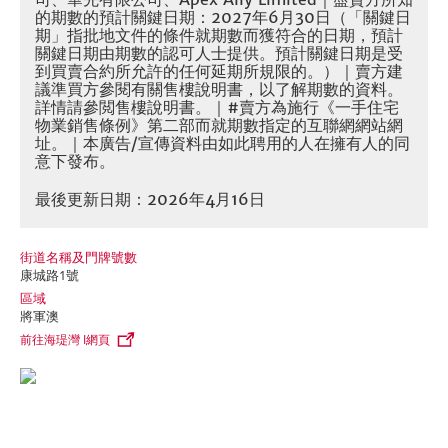
的期數的預計關鍵日期：2027年6月30日（「關鍵日
期」指批地文件的條件就期數而獲符合的日期，預計
關鍵日期由期數的認可人士提供。預計關鍵日期是受
到買賣合約所允許的任何延期所規限的。）｜賣方建
議準買方參閱有關售樓說明書，以了解期數的資料。
詳情請參閲售樓說明書。｜#賣方為施行《一手住宅
物業銷售條例》第二部而就期數指定的互聯網網站網
址。｜本廣告/宣傳資料由如此聘用的人在擁有人的同
意下發布。
最後更新日期：2026年4月16日
街道名稱及門牌號數
康城路1號
區域
將軍澳
前往海瑅灣 I網頁