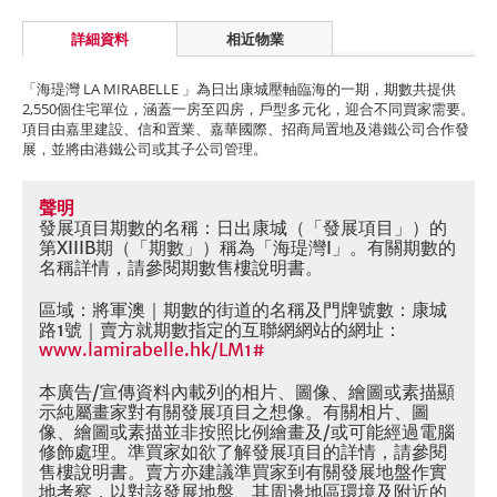
詳細資料
相近物業
「海瑅灣 LA MIRABELLE 」為日出康城壓軸臨海的一期，期數共提供
2,550個住宅單位，涵蓋一房至四房，戶型多元化，迎合不同買家需要。
項目由嘉里建設、信和置業、嘉華國際、招商局置地及港鐵公司合作發
展，並將由港鐵公司或其子公司管理。
聲明
發展項目期數的名稱：日出康城（「發展項目」）的
第XIIIB期（「期數」）稱為「海瑅灣I」。有關期數的
名稱詳情，請參閱期數售樓說明書。
區域：將軍澳｜期數的街道的名稱及門牌號數：康城
路1號｜賣方就期數指定的互聯網網站的網址：
www.lamirabelle.hk/LM1#
本廣告/宣傳資料內載列的相片、圖像、繪圖或素描顯
示純屬畫家對有關發展項目之想像。有關相片、圖
像、繪圖或素描並非按照比例繪畫及/或可能經過電腦
修飾處理。準買家如欲了解發展項目的詳情，請參閱
售樓說明書。賣方亦建議準買家到有關發展地盤作實
地考察，以對該發展地盤、其周邊地區環境及附近的