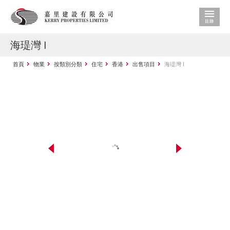
海瑅灣 I
首頁
物業
按類別分類
住宅
香港
出售項目
海瑅灣 I