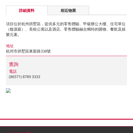
詳細資料
相近物業
項目位於杭州拱墅區，提供多元的零售體驗、甲級辦公大樓、住宅單位
（馥源庭）、長租公寓以及酒店。零售體驗融合獨特的購物、餐飲及娛
樂元素。
地址
杭州市拱墅區東新路338號
查詢
電話
(86571) 8789 3333
首頁
聯絡
網站地圖
免責條款
個人資料 (私隱) 政策
版權與商標