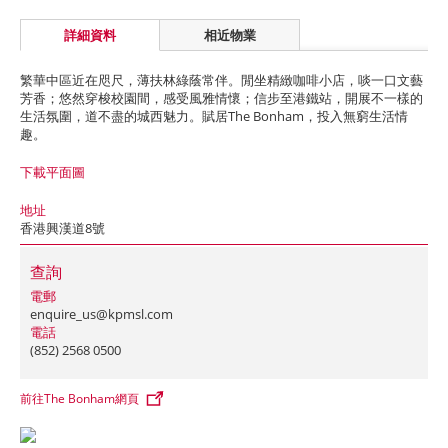
詳細資料
相近物業
繁華中區近在咫尺，薄扶林綠蔭常伴。閒坐精緻咖啡小店，啖一口文藝
芳香；悠然穿梭校園間，感受風雅情懷；信步至港鐵站，開展不一樣的
生活氛圍，道不盡的城西魅力。賦居The Bonham，投入無窮生活情
趣。
下載平面圖
地址
香港興漢道8號
查詢
電郵
enquire_us@kpmsl.com
電話
(852) 2568 0500
前往The Bonham網頁