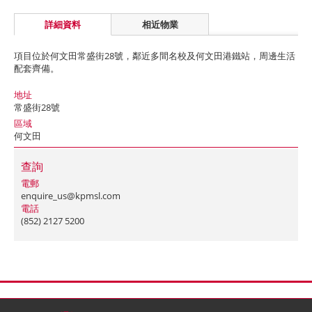
詳細資料
相近物業
項目位於何文田常盛街28號，鄰近多間名校及何文田港鐵站，周邊生活
配套齊備。
地址
常盛街28號
區域
何文田
查詢
電郵
enquire_us@kpmsl.com
電話
(852) 2127 5200
首頁
聯絡
網站地圖
免責條款
個人資料 (私隱) 政策
版權與商標