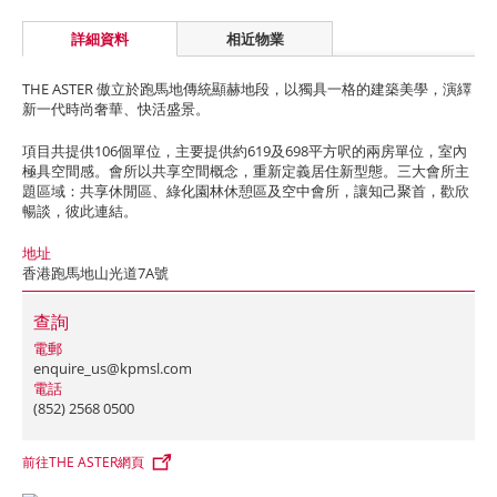
詳細資料
相近物業
THE ASTER 傲立於跑馬地傳統顯赫地段，以獨具一格的建築美學，演繹
新一代時尚奢華、快活盛景。
項目共提供106個單位，主要提供約619及698平方呎的兩房單位，室內
極具空間感。會所以共享空間概念，重新定義居住新型態。三大會所主
題區域：共享休閒區、綠化園林休憩區及空中會所，讓知己聚首，歡欣
暢談，彼此連結。
地址
香港跑馬地山光道7A號
查詢
電郵
enquire_us@kpmsl.com
電話
(852) 2568 0500
前往THE ASTER網頁