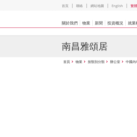
首頁
聯絡
網站地圖
English
繁
關於我們
物業
新聞
投資概況
就業
南昌雅頌居
首頁
物業
按類別分類
辦公室
中國內