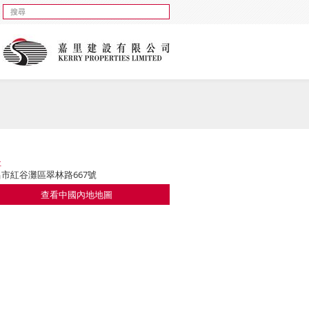
址
市紅谷灘區翠林路667號
查看中國內地地圖