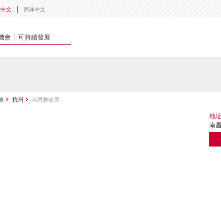
體中文
简体中文
機會
可持續發展
地
杭州
南昌雅頌居
地
南昌