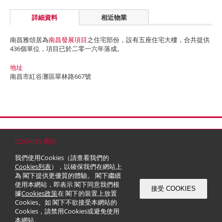
詳細資料
相近物業
南昌雅頌居為
南昌發展項目
之住宅部份，設有五座住宅大樓，合共提供
436個單位，項目已於二零一六年落成。
地址
南昌市紅谷灘區翠林路667號
首頁
聯絡
網站地圖
免責條款
個人資料 (私隱) 政策
版權與商標
COOKIES 通知
© 2026 嘉里建設有限公司 (於百慕達註冊成立之有限公司)
我們使用Cookies（請查看我們的
Cookies列表
），以確保我們在網站上
為 閣下提供更優質的體驗。 閣下繼續
使用本網站，即表示 閣下同意我們根
接受 COOKIES
據
Cookies政策
在 閣下的裝置上放置
Cookies。如 閣下不欲接受本網站的
Cookies，請禁用Cookies或避免使用
本網站。